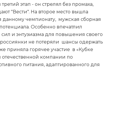
ретий этап - он стрелял без промаха,
дают "Вести". На второе место вышла
аря данному чемпионату, мужская сборная
потенциала. Особенно впечатлил
а сил и энтузиазма для повышения своего
у, россиянки не потеряли шансы одержать
же приняла горячее участие в «Кубке
м отечественной компании по
ртивного питания, адаптированного для