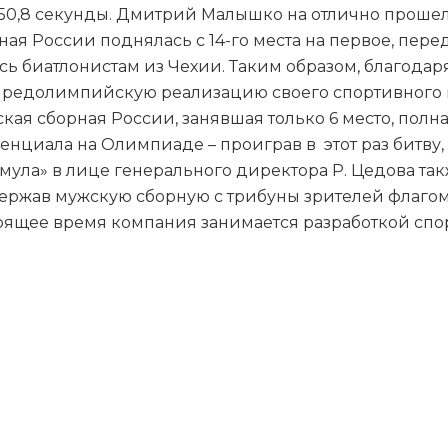
50,8 секунды. Дмитрий Малышко на отлично прошел т
ная России поднялась с 14-го места на первое, пере
лось биатлонистам из Чехии. Таким образом, благод
 предолимпийскую реализацию своего спортивного 
ая сборная России, занявшая только 6 место, полн
тенциала на Олимпиаде – проиграв в этот раз битв
ула» в лице генерального директора Р. Цедова так
держав мужскую сборную с трибуны зрителей флаго
тоящее время компания занимается разработкой спо