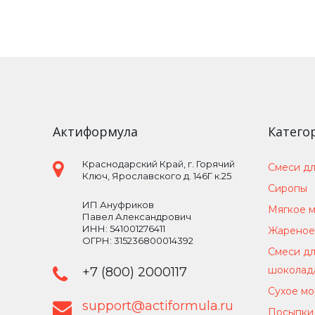
Актиформула
Катего
Краснодарский Край
, г.
Горячий
Смеси дл
Ключ
,
Ярославского д. 146Г к.25
Сиропы
ИП Ануфриков
Мягкое 
Павел Александрович
ИНН: 541001276411
Жареное
ОГРН: 315236800014392
Смеси дл
шоколад
+7 (800) 2000117
Сухое м
support@actiformula.ru
Посыпки 