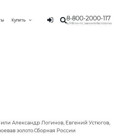
8-800-2000-117
ты
Купить
9-18 пн-пт, звоните бесплатно
упили Александр Логинов, Евгений Устюгов,
оевав золото.Сборная России