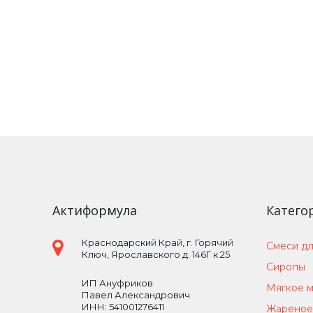
Актиформула
Катего
Краснодарский Край
, г.
Горячий
Смеси дл
Ключ
,
Ярославского д. 146Г к.25
Сиропы
ИП Ануфриков
Мягкое 
Павел Александрович
ИНН: 541001276411
Жареное