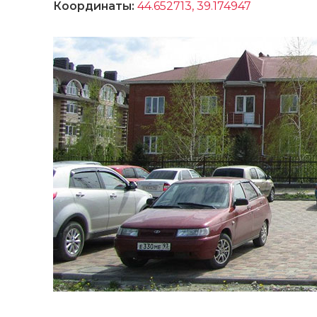
Координаты:
44.652713, 39.174947