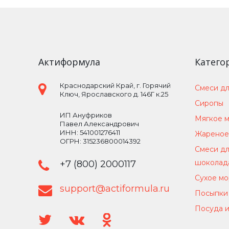
Актиформула
Катего
Краснодарский Край
, г.
Горячий
Смеси дл
Ключ
,
Ярославского д. 146Г к.25
Сиропы
ИП Ануфриков
Мягкое 
Павел Александрович
ИНН: 541001276411
Жареное
ОГРН: 315236800014392
Смеси дл
шоколад
+7 (800) 2000117
Сухое м
support@actiformula.ru
Посыпки 
Посуда и