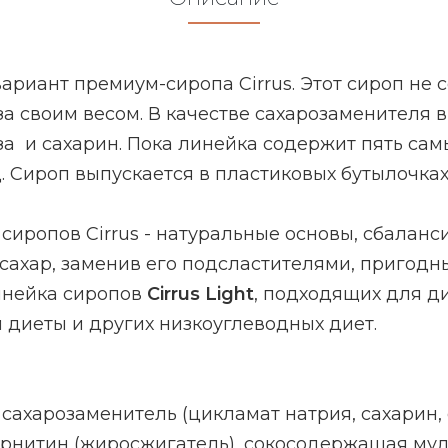
вариант премиум-сиропа Cirrus. Этот сироп не
а своим весом. В качестве сахарозаменителя в
за и сахарин. Пока линейка содержит пять сам
. Сироп выпускается в пластиковых бутылочках
 сиропов Cirrus - натуральные основы, сбалан
 сахар, заменив его подсластителями, пригод
линейка сиропов
Cirrus Light
,
подходящих для ди
й диеты и других низкоуглеводных диет.
сахарозаменитель (цикламат натрия, сахарин, 
карнитин (жиросжигатель), сокосодержащая му