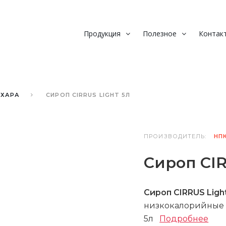
Продукция
Полезное
Контак
АХАРА
СИРОП CIRRUS LIGHT 5Л
ПРОИЗВОДИТЕЛЬ:
НП
Сироп CIR
Сироп CIRRUS Ligh
низкокалорийные с
5л
Подробнее