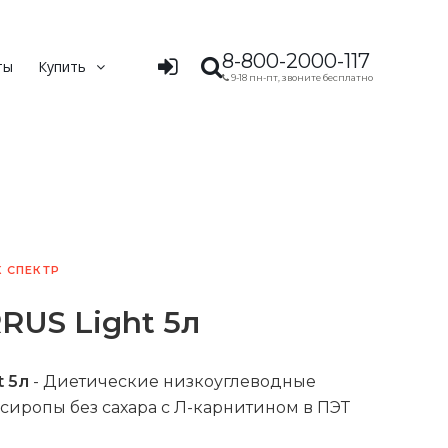
8-800-2000-117
ты
Купить
9-18 пн-пт, звоните бесплатно
К СПЕКТР
RUS Light 5л
t 5л
-
Диетические низкоуглеводные
иропы без сахара с Л-карнитином в ПЭТ