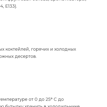
, Е133).
х коктейлей, горячих и холодных
можных десертов.
емпературе от 0 до 25° С до
тую бутылку хранить в холодильнике