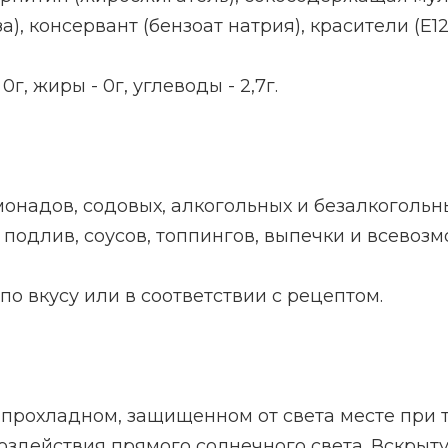
, консервант (бензоат натрия), красители (Е124
0г, жиры - 0г, углеводы - 2,7г.
онадов, содовых, алкогольных и
безалкогольны
, подлив, соусов, топпингов, выпечки и всевоз
по вкусу или в соответствии с рецептом.
, прохладном, защищенном от света месте при т
воздействия прямого солнечного света. Вскры